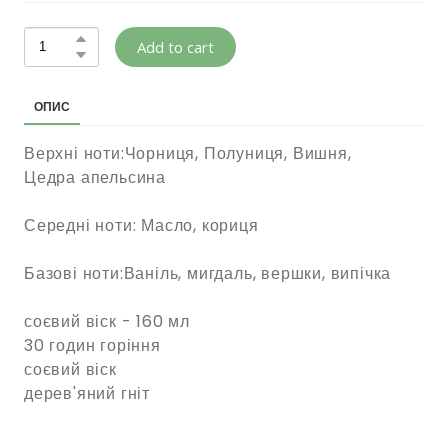
Add to cart
ОПИС
Верхні ноти:Чорниця, Полуниця, Вишня,
Цедра апельсина
Середні ноти: Масло, кориця
Базові ноти:Ваніль, мигдаль, вершки, випічка
соєвий віск - 160 мл
30 годин горіння
соєвий віск
дерев'яний гніт