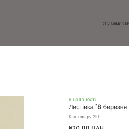
Я у мами сві
в наявності
Листівка "8 берез
Код товару 2511
₴20,00 UAH