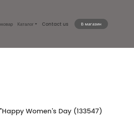
чковар
Каталог
Contact us
В магазин
ня "Happy Women's Day
(133547)