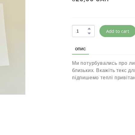
Add to cart
ОПИС
Ми потурбувались про ли
близьких. Вкажіть текс д
підпишемо теплі привітан