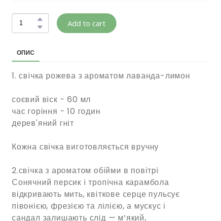
Add to cart
ОПИС
1. свічка рожева з ароматом лаванда-лимон
соєвий віск - 60 мл
час горіння - 10 годин
дерев'яний гніт
Кожна свічка виготовляється вручну
2.свічка з ароматом обійми в повітрі
Сонячний персик і тропічна карамбола
відкривають мить, квіткове серце пульсує
півонією, фрезією та лілією, а мускус і
сандал залишають слід — м’який,